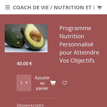
Passer
COACH DE VIE / NUTRITION ET LOIS
au
contenu
principal
Programme
Nutrition
Personnalisé
pour Atteindre
Vos Objectifs
40,00 €
Ajouter
au
panier
Découvrez notre